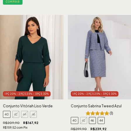
COMPRAR
1PÇ 20% - 2PÇS 25% - 3PÇS 30%
1PÇ 20% - 2PÇS 25% - 3PÇS 30%
Conjunto Vitóriah Liso Verde
Conjunto Sabrina Tweed Azul
(1)
40
42
44
46
40
42
46
44
R$209,90
R$167,92
R$159,52
com
Pix
R$299,90
R$239,92