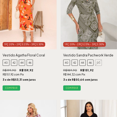
1PÇ 20% - 2PÇS 25% - 3PÇS 30%
1PÇ 20% - 2PÇS 25% - 3PÇS 30%
Vestido Agatha Floral Coral
Vestido Sandra Pachwork Verde
40
42
44
46
40
42
44
46
EG
R$199,90
R$159,92
R$189,90
R$151,92
R$151,92
com
Pix
R$144,32
com
Pix
3
x de
R$53,31
sem juros
3
x de
R$50,64
sem juros
COMPRAR
COMPRAR