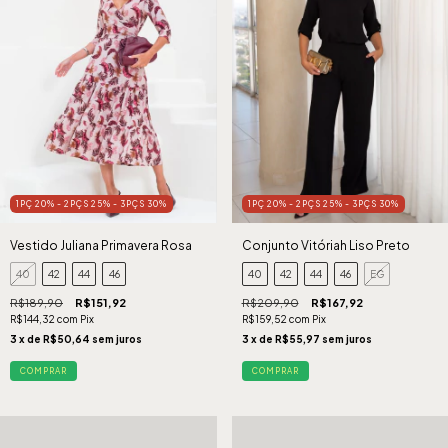
1PÇ 20% - 2PÇS 25% - 3PÇS 30%
1PÇ 20% - 2PÇS 25% - 3PÇS 30%
Vestido Juliana Primavera Rosa
Conjunto Vitóriah Liso Preto
40
42
44
46
40
42
44
46
EG
R$189,90
R$151,92
R$209,90
R$167,92
R$144,32
com
Pix
R$159,52
com
Pix
3
x de
R$50,64
sem juros
3
x de
R$55,97
sem juros
COMPRAR
COMPRAR