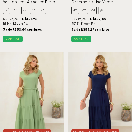
Vestido Leda Arabesco Preto
Chemise Isla Liso Verde
P
40
42
44
46
40
42
44
46
R$189,90
R$151,92
R$219,90
R$159,80
R$144,32
com
Pix
R$151,81
com
Pix
3
x de
R$50,64
sem juros
3
x de
R$53,27
sem juros
COMPRAR
COMPRAR
1PÇ 20% - 2PÇS 25% - 3PÇS 30%
1PÇ 20% - 2PÇS 25% - 3PÇS 30%