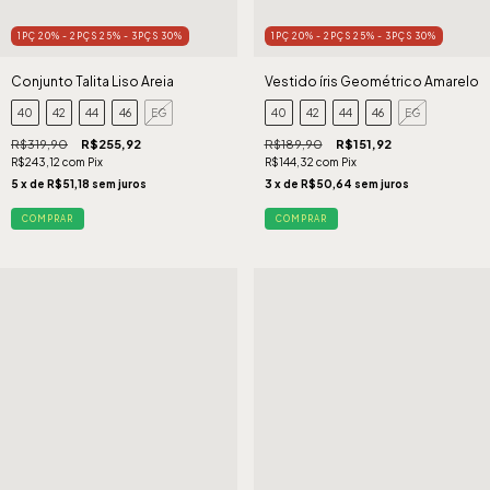
1PÇ 20% - 2PÇS 25% - 3PÇS 30%
1PÇ 20% - 2PÇS 25% - 3PÇS 30%
Conjunto Talita Liso Areia
Vestido íris Geométrico Amarelo
40
42
44
46
EG
40
42
44
46
EG
R$319,90
R$255,92
R$189,90
R$151,92
R$243,12
com
Pix
R$144,32
com
Pix
5
x de
R$51,18
sem juros
3
x de
R$50,64
sem juros
COMPRAR
COMPRAR