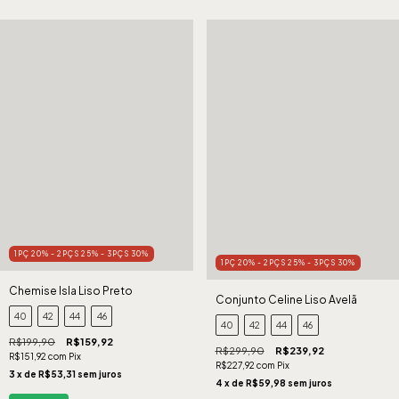
1PÇ 20% - 2PÇS 25% - 3PÇS 30%
1PÇ 20% - 2PÇS 25% - 3PÇS 30%
Chemise Isla Liso Preto
Conjunto Celine Liso Avelã
40
42
44
46
40
42
44
46
R$199,90
R$159,92
R$299,90
R$239,92
R$151,92
com
Pix
R$227,92
com
Pix
3
x de
R$53,31
sem juros
4
x de
R$59,98
sem juros