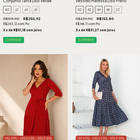
Conjunto Talita Liso Verde
Vestido Maressa Liso Preto
40
42
44
46
40
42
44
46
EG
R$319,90
R$255,92
R$239,90
R$153,80
R$243,12
com
Pix
R$146,11
com
Pix
5
x de
R$51,18
sem juros
3
x de
R$51,27
sem juros
COMPRAR
COMPRAR
1PÇ 20% - 2PÇS 25% - 3PÇS 30%
1PÇ 20% - 2PÇS 25% - 3PÇS 30%