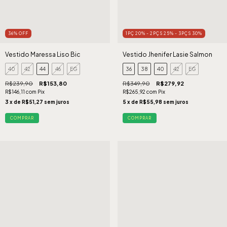
36
%
OFF
1PÇ 20% - 2PÇS 25% - 3PÇS 30%
Vestido Maressa Liso Bic
Vestido Jhenifer Lasie Salmon
40
42
44
46
EG
36
38
40
42
EG
R$239,90
R$153,80
R$349,90
R$279,92
R$146,11
com
Pix
R$265,92
com
Pix
3
x de
R$51,27
sem juros
5
x de
R$55,98
sem juros
COMPRAR
COMPRAR