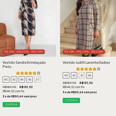
1PÇ 20% - 2PÇS 25% - 3PÇS 30%
1PÇ 20% - 2PÇS 25% - 3PÇS 30%
Vestido Sandra Entrelaçado
Vestido Judith Lanzinha Xadrez
Preto
(1)
(1)
40
42
44
46
40
42
44
46
EG
R$189,90
R$151,92
R$189,90
R$151,92
R$144,32
com
Pix
R$144,32
com
Pix
3
x de
R$50,64
sem juros
3
x de
R$50,64
sem juros
COMPRAR
COMPRAR