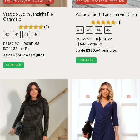
1PÇ 20% - 2PÇS 25% - 3PÇS 30%
1PÇ 20% - 2PÇS 25% - 3PÇS 30%
Vestido Judith Lanzinha Pié
Vestido Judith Lanzinha Pié Cinza
Caramelo
(4)
(5)
40
42
44
46
40
42
44
46
R$189,90
R$151,92
R$189,90
R$151,92
R$144,32
com
Pix
R$144,32
com
Pix
3
x de
R$50,64
sem juros
3
x de
R$50,64
sem juros
COMPRAR
COMPRAR