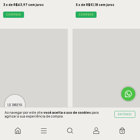
3
x de
R$63,97
sem juros
5
x de
R$51,18
sem juros
COMPRAR
COMPRAR
Ao navegar por este site
você aceita o uso de cookies
para
1PÇ 20% - 2PÇS 25% - 3PÇS 30%
1PÇ 20% - 2PÇS 25% - 3PÇS 30%
ENTENDI
agilizar a sua experiência de compra.
Vestido íris Quadricular Marinho
Vestido íris Pachwork Marsala
0
40
42
44
46
EG
40
42
44
46
EG