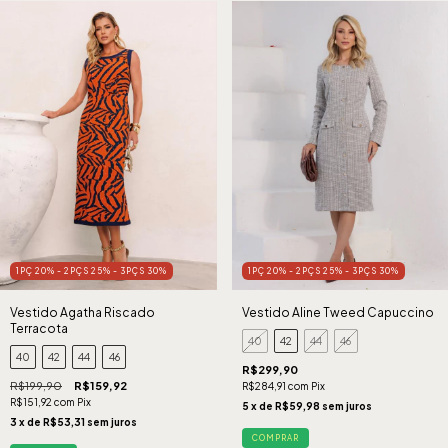
1PÇ 20% - 2PÇS 25% - 3PÇS 30%
1PÇ 20% - 2PÇS 25% - 3PÇS 30%
Vestido Agatha Riscado
Vestido Aline Tweed Capuccino
Terracota
40
42
44
46
40
42
44
46
R$299,90
R$199,90
R$159,92
R$284,91
com
Pix
R$151,92
com
Pix
5
x de
R$59,98
sem juros
3
x de
R$53,31
sem juros
COMPRAR