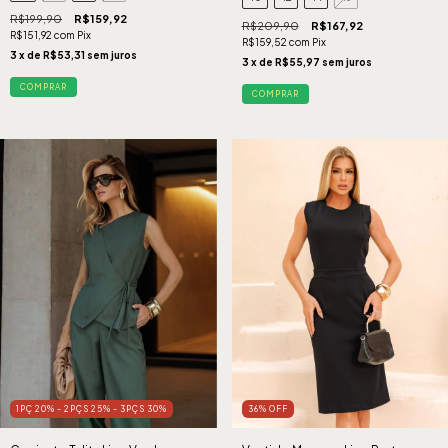
R$199,90
R$159,92
R$209,90
R$167,92
R$151,92
com
Pix
R$159,52
com
Pix
3
x de
R$53,31
sem juros
3
x de
R$55,97
sem juros
COMPRAR
COMPRAR
1PÇ 20% - 2PÇS 25% - 3PÇS 30%
36
%
OFF