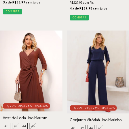
3
x de
R$55,97
sem juros
R$227,92
com
Pix
4
x de
R$59,98
sem juros
COMPRAR
COMPRAR
1PÇ 20% - 2PÇS 25% - 3PÇS 30%
1PÇ 20% - 2PÇS 25% - 3PÇS 30%
Vestido Leda Liso Marrom
Conjunto Vitóriah Liso Marinho
40
42
44
46
40
42
44
46