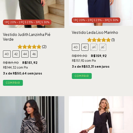
1PÇ 20% - 2PÇS 25% - 3PÇS 30%
1PÇ 20% - 2PÇS 25% - 3PÇS 30%
Vestido Leda Liso Marinho
Vestido Judith Lanzinha Pié
Verde
(1)
(2)
40
42
44
46
40
42
44
46
R$199,90
R$159,92
R$151,92
com
Pix
R$189,90
R$151,92
3
x de
R$53,31
sem juros
R$144,32
com
Pix
3
x de
R$50,64
sem juros
COMPRAR
COMPRAR