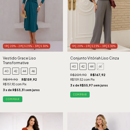
1PÇ 20% - 2PÇS 25% - 3PÇS 30%
1PÇ 20% - 2PÇS 25% - 3PÇS 30%
Vestido Grace Liso
Conjunto Vitóriah Liso Cinza
Transformative
40
42
44
46
40
42
44
46
R$209,90
R$167,92
R$199,90
R$159,92
R$159,52
com
Pix
R$151,92
com
Pix
3
x de
R$55,97
sem juros
3
x de
R$53,31
sem juros
COMPRAR
COMPRAR