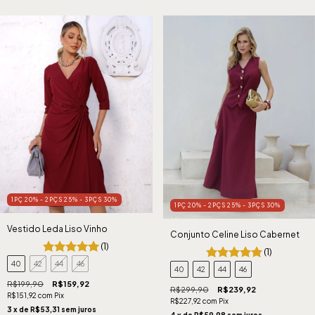
1PÇ 20% - 2PÇS 25% - 3PÇS 30%
1PÇ 20% - 2PÇS 25% - 3PÇS 30%
Vestido Leda Liso Vinho
Conjunto Celine Liso Cabernet
(1)
(1)
40
42
44
46
40
42
44
46
R$199,90
R$159,92
R$299,90
R$239,92
R$151,92
com
Pix
R$227,92
com
Pix
3
x de
R$53,31
sem juros
4
x de
R$59,98
sem juros