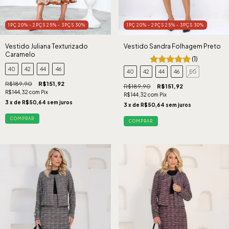
1PÇ 20% - 2PÇS 25% - 3PÇS 30%
1PÇ 20% - 2PÇS 25% - 3PÇS 30%
Vestido Juliana Texturizado
Vestido Sandra Folhagem Preto
Caramelo
(1)
40
42
44
46
40
42
44
46
EG
R$189,90
R$151,92
R$189,90
R$151,92
R$144,32
com
Pix
R$144,32
com
Pix
3
x de
R$50,64
sem juros
3
x de
R$50,64
sem juros
COMPRAR
COMPRAR