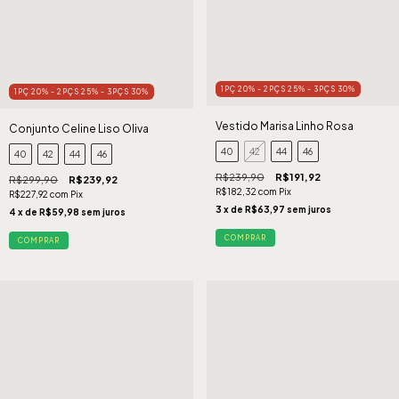
1PÇ 20% - 2PÇS 25% - 3PÇS 30%
1PÇ 20% - 2PÇS 25% - 3PÇS 30%
Vestido Marisa Linho Rosa
Conjunto Celine Liso Oliva
40
42
44
46
40
42
44
46
R$239,90
R$191,92
R$299,90
R$239,92
R$182,32
com
Pix
R$227,92
com
Pix
3
x de
R$63,97
sem juros
4
x de
R$59,98
sem juros
COMPRAR
COMPRAR