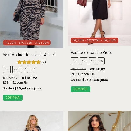
1PÇ 20% - 2PÇS 25% - 3PÇS 30%
1PÇ 20% - 2PÇS 25% - 3PÇS 30%
Vestido Leda Liso Preto
Vestido Judith Lanzinha Animal
40
42
44
46
(2)
R$199,90
R$159,92
40
42
44
46
R$151,92
com
Pix
R$189,90
R$151,92
3
x de
R$53,31
sem juros
R$144,32
com
Pix
3
x de
R$50,64
sem juros
COMPRAR
COMPRAR