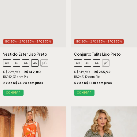
1PÇ 20% - 2PÇS 25% - 3PÇS 30%
1PÇ 20% - 2PÇS 25% - 3PÇS 30%
Vestido Ester Liso Preto
Conjunto Talita Liso Preto
40
42
44
46
EG
40
42
44
46
R$229,90
R$149,80
R$319,90
R$255,92
R$142,31
com
Pix
R$243,12
com
Pix
2
x de
R$74,90
sem juros
5
x de
R$51,18
sem juros
COMPRAR
COMPRAR