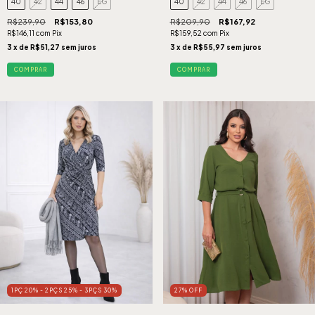
40
42
44
46
EG
40
42
44
46
EG
R$239,90
R$153,80
R$209,90
R$167,92
R$146,11
com
Pix
R$159,52
com
Pix
3
x de
R$51,27
sem juros
3
x de
R$55,97
sem juros
COMPRAR
COMPRAR
1PÇ 20% - 2PÇS 25% - 3PÇS 30%
27
%
OFF