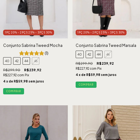
1PÇ 20% - 2PÇS 25% - 3PÇS 30%
1PÇ 20% - 2PÇS 25% - 3PÇS 30%
Conjunto Sabrina Tweed Mocha
Conjunto Sabrina Tweed Marsala
(1)
40
42
44
46
40
42
44
46
R$299,90
R$239,92
R$227,92
com
Pix
R$299,90
R$239,92
4
x de
R$59,98
sem juros
R$227,92
com
Pix
4
x de
R$59,98
sem juros
COMPRAR
COMPRAR