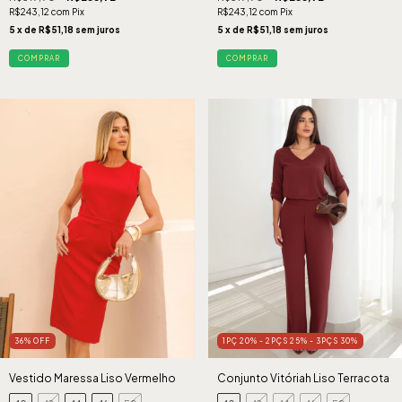
R$243,12
com
Pix
R$243,12
com
Pix
5
x de
R$51,18
sem juros
5
x de
R$51,18
sem juros
COMPRAR
COMPRAR
36
%
OFF
1PÇ 20% - 2PÇS 25% - 3PÇS 30%
Vestido Maressa Liso Vermelho
Conjunto Vitóriah Liso Terracota