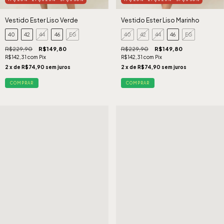
Vestido Ester Liso Verde
Vestido Ester Liso Marinho
40
42
44
46
EG
40
42
44
46
EG
R$229,90
R$149,80
R$229,90
R$149,80
R$142,31
com
Pix
R$142,31
com
Pix
2
x de
R$74,90
sem juros
2
x de
R$74,90
sem juros
COMPRAR
COMPRAR