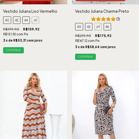
Vestido Juliana Liso Vermelho
Vestido Juliana Charme Preto
(1)
40
42
44
46
40
42
44
46
R$199,90
R$159,92
R$151,92
com
Pix
R$219,90
R$175,92
3
x de
R$53,31
sem juros
R$167,12
com
Pix
3
x de
R$58,64
sem juros
COMPRAR
COMPRAR