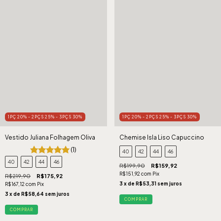
1PÇ 20% - 2PÇS 25% - 3PÇS 30%
1PÇ 20% - 2PÇS 25% - 3PÇS 30%
Vestido Juliana Folhagem Oliva
Chemise Isla Liso Capuccino
(1)
40
42
44
46
40
42
44
46
R$199,90
R$159,92
R$151,92
com
Pix
R$219,90
R$175,92
3
x de
R$53,31
sem juros
R$167,12
com
Pix
3
x de
R$58,64
sem juros
COMPRAR
COMPRAR