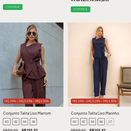
COMPRAR
COMPRAR
1PÇ 20% - 2PÇS 25% - 3PÇS 30%
1PÇ 20% - 2PÇS 25% - 3PÇS 30%
Conjunto Talita Liso Marrom
Conjunto Talita Liso Marinho
40
42
44
46
40
42
44
46
EG
R$319,90
R$255,92
R$319,90
R$255,92