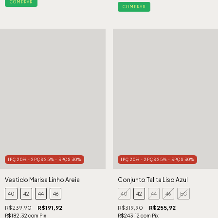
COMPRAR
COMPRAR
1PÇ 20% - 2PÇS 25% - 3PÇS 30%
1PÇ 20% - 2PÇS 25% - 3PÇS 30%
Vestido Marisa Linho Areia
Conjunto Talita Liso Azul
40
42
44
46
40
42
44
46
EG
R$239,90
R$191,92
R$319,90
R$255,92
R$182,32
com
Pix
R$243,12
com
Pix