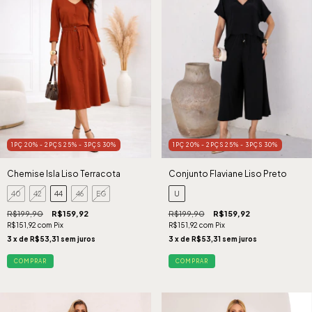
1PÇ 20% - 2PÇS 25% - 3PÇS 30%
1PÇ 20% - 2PÇS 25% - 3PÇS 30%
Chemise Isla Liso Terracota
Conjunto Flaviane Liso Preto
40
42
44
46
EG
U
R$199,90
R$159,92
R$199,90
R$159,92
R$151,92
com
Pix
R$151,92
com
Pix
3
x de
R$53,31
sem juros
3
x de
R$53,31
sem juros
COMPRAR
COMPRAR