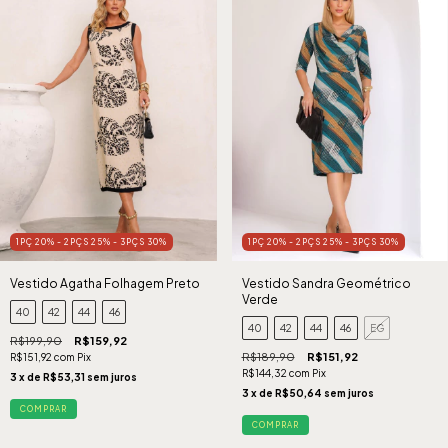
1PÇ 20% - 2PÇS 25% - 3PÇS 30%
1PÇ 20% - 2PÇS 25% - 3PÇS 30%
Vestido Agatha Folhagem Preto
Vestido Sandra Geométrico
Verde
40
42
44
46
40
42
44
46
EG
R$199,90
R$159,92
R$189,90
R$151,92
R$151,92
com
Pix
R$144,32
com
Pix
3
x de
R$53,31
sem juros
3
x de
R$50,64
sem juros
COMPRAR
COMPRAR