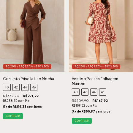
1PÇ 20% - 2PÇS 25% - 3PÇS 30%
1PÇ 20% - 2PÇS 25% - 3PÇS 30%
Conjunto Priscila Liso Mocha
Vestido Poliana Folhagem
Marrom
40
42
44
46
40
42
44
46
R$339,90
R$271,92
R$209,90
R$167,92
R$258,32
com
Pix
R$159,52
com
Pix
5
x de
R$54,38
sem juros
3
x de
R$55,97
sem juros
COMPRAR
COMPRAR