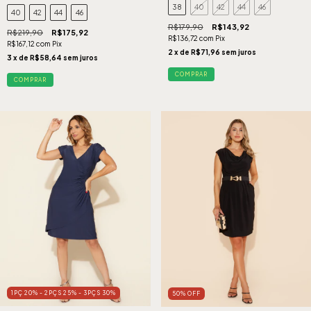
38
40
42
44
46
40
42
44
46
R$179,90
R$143,92
R$219,90
R$175,92
R$136,72
com
Pix
R$167,12
com
Pix
2
x de
R$71,96
sem juros
3
x de
R$58,64
sem juros
COMPRAR
COMPRAR
1PÇ 20% - 2PÇS 25% - 3PÇS 30%
50
%
OFF