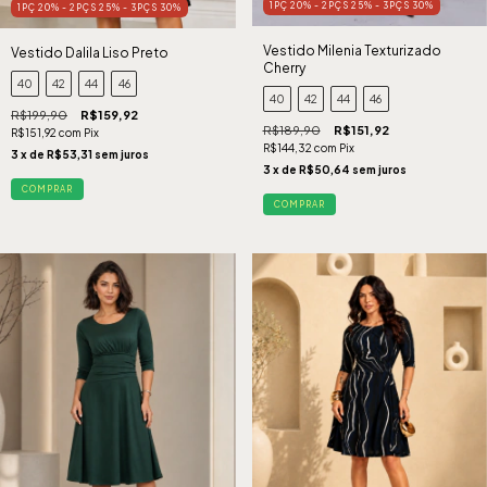
1PÇ 20% - 2PÇS 25% - 3PÇS 30%
1PÇ 20% - 2PÇS 25% - 3PÇS 30%
Vestido Milenia Texturizado
Vestido Dalila Liso Preto
Cherry
40
42
44
46
40
42
44
46
R$199,90
R$159,92
R$189,90
R$151,92
R$151,92
com
Pix
R$144,32
com
Pix
3
x de
R$53,31
sem juros
3
x de
R$50,64
sem juros
COMPRAR
COMPRAR