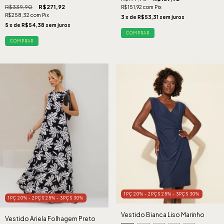
R$339,90
R$271,92
R$151,92
com
Pix
R$258,32
com
Pix
3
x de
R$53,31
sem juros
5
x de
R$54,38
sem juros
COMPRAR
COMPRAR
1PÇ 20% - 2PÇS 25% - 3PÇS 30%
1PÇ 20% - 2PÇS 25% - 3PÇS 30%
Vestido Bianca Liso Marinho
Vestido Ariela Folhagem Preto