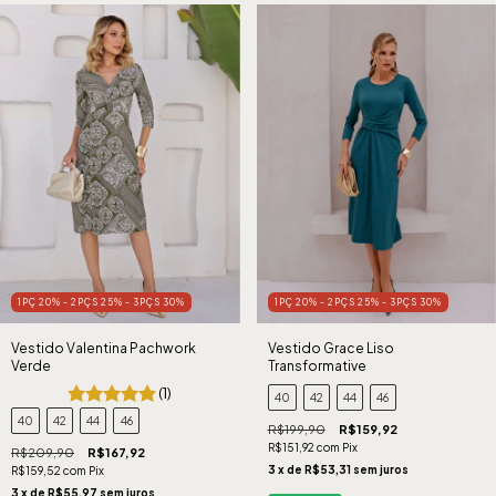
1PÇ 20% - 2PÇS 25% - 3PÇS 30%
1PÇ 20% - 2PÇS 25% - 3PÇS 30%
Vestido Valentina Pachwork
Vestido Grace Liso
Verde
Transformative
(1)
40
42
44
46
40
42
44
46
R$199,90
R$159,92
R$151,92
com
Pix
R$209,90
R$167,92
3
x de
R$53,31
sem juros
R$159,52
com
Pix
3
x de
R$55,97
sem juros