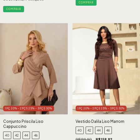
COMPRAR
COMPRAR
1PÇ 20% - 2PÇS 25% - 3PÇS 30%
1PÇ 20% - 2PÇS 25% - 3PÇS 30%
Conjunto Priscila Liso
Vestido Dalila Liso Marrom
Cappuccino
40
42
44
46
40
42
44
46
R$199,90
R$159,92