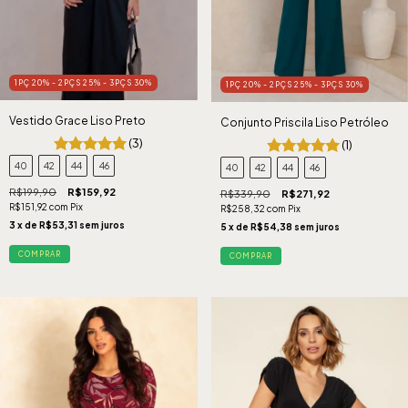
1PÇ 20% - 2PÇS 25% - 3PÇS 30%
1PÇ 20% - 2PÇS 25% - 3PÇS 30%
Vestido Grace Liso Preto
Conjunto Priscila Liso Petróleo
(3)
(1)
40
42
44
46
40
42
44
46
R$199,90
R$159,92
R$339,90
R$271,92
R$151,92
com
Pix
R$258,32
com
Pix
3
x de
R$53,31
sem juros
5
x de
R$54,38
sem juros
COMPRAR
COMPRAR