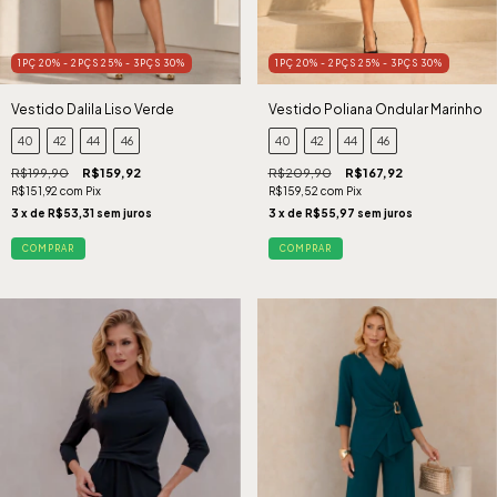
1PÇ 20% - 2PÇS 25% - 3PÇS 30%
1PÇ 20% - 2PÇS 25% - 3PÇS 30%
Vestido Dalila Liso Verde
Vestido Poliana Ondular Marinho
40
42
44
46
40
42
44
46
R$199,90
R$159,92
R$209,90
R$167,92
R$151,92
com
Pix
R$159,52
com
Pix
3
x de
R$53,31
sem juros
3
x de
R$55,97
sem juros
COMPRAR
COMPRAR