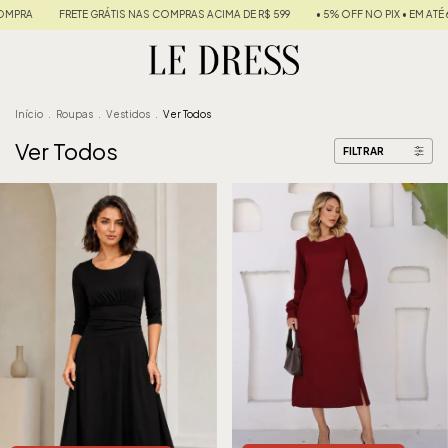
TE GRÁTIS NAS COMPRAS ACIMA DE R$ 599
• 5% OFF NO PIX • EM ATÉ 6X SEM JUROS 
Início
.
Roupas
.
Vestidos
.
Ver Todos
Ver Todos
FILTRAR