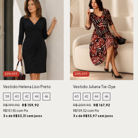
20% OFF
20% OFF
Vestido Helena Liso Preto
Vestido Juliana Tie-Dye
Terroso
38
40
42
44
46
40
42
44
46
R$ 199,90
R$ 159,92
R$ 209,90
R$ 167,92
R$151,92 com Pix
R$159,52 com Pix
3 x de R$53,31 sem juros
3 x de R$55,97 sem juros