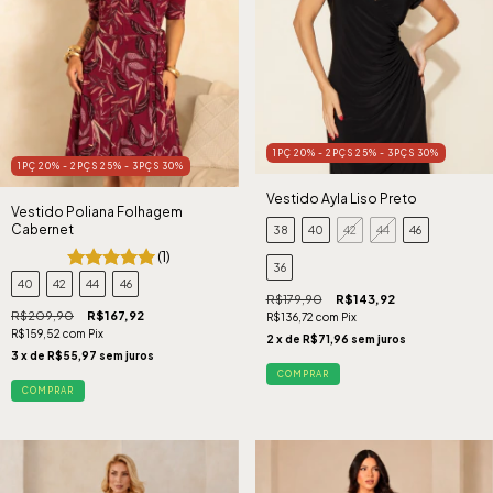
1PÇ 20% - 2PÇS 25% - 3PÇS 30%
1PÇ 20% - 2PÇS 25% - 3PÇS 30%
Vestido Ayla Liso Preto
Vestido Poliana Folhagem
Cabernet
38
40
42
44
46
(1)
36
40
42
44
46
R$179,90
R$143,92
R$209,90
R$167,92
R$136,72
com
Pix
R$159,52
com
Pix
2
x de
R$71,96
sem juros
3
x de
R$55,97
sem juros
COMPRAR
COMPRAR