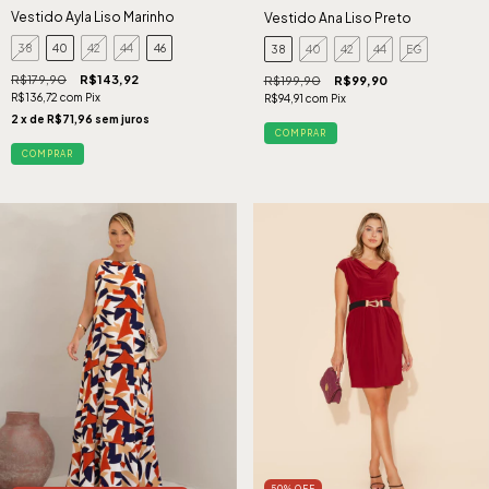
Vestido Ayla Liso Marinho
Vestido Ana Liso Preto
38
40
42
44
46
38
40
42
44
EG
R$179,90
R$143,92
R$199,90
R$99,90
R$136,72
com
Pix
R$94,91
com
Pix
2
x de
R$71,96
sem juros
COMPRAR
COMPRAR
50
%
OFF