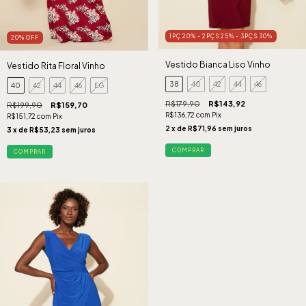
1PÇ 20% - 2PÇS 25% - 3PÇS 30%
20
%
OFF
Vestido Bianca Liso Vinho
Vestido Rita Floral Vinho
38
40
42
44
46
40
42
44
46
EG
R$179,90
R$143,92
R$199,90
R$159,70
R$136,72
com
Pix
R$151,72
com
Pix
2
x de
R$71,96
sem juros
3
x de
R$53,23
sem juros
COMPRAR
COMPRAR