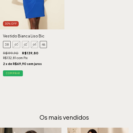
30
%
OFF
Vestido Bianca Liso Bic
38
40
42
44
46
R$199,90
R$139,80
R$132,81
com
Pix
2
x de
R$69,90
sem juros
COMPRAR
Os mais vendidos