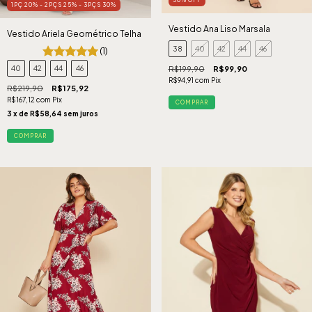
1PÇ 20% - 2PÇS 25% - 3PÇS 30%
Vestido Ana Liso Marsala
Vestido Ariela Geométrico Telha
38
40
42
44
46
(1)
R$199,90
R$99,90
40
42
44
46
R$94,91
com
Pix
R$219,90
R$175,92
R$167,12
com
Pix
COMPRAR
3
x de
R$58,64
sem juros
COMPRAR