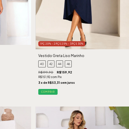
1PÇ 20% - 2PÇS 25% - 3PÇS 30%
Vestido Greta Liso Marinho
40
42
44
46
R$199,90
R$159,92
R$151,92
com
Pix
3
x de
R$53,31
sem juros
COMPRAR