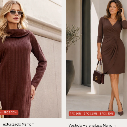
% - 3PÇS 30%
1PÇ 20% - 2PÇS 25% - 3PÇS 30%
a Texturizado Marrom
Vestido Helena Liso Marrom