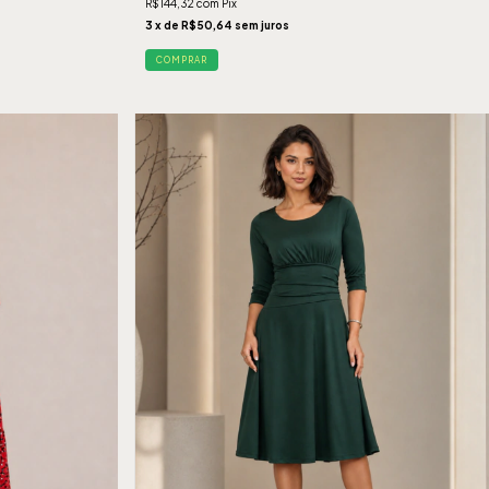
R$144,32
com
Pix
3
x de
R$50,64
sem juros
COMPRAR