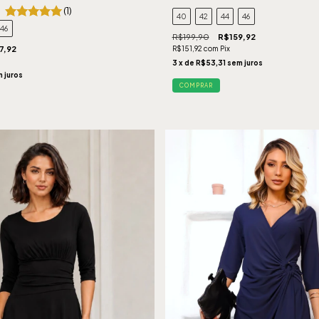
(1)
40
42
44
46
46
R$199,90
R$159,92
R$151,92
com
Pix
7,92
3
x de
R$53,31
sem juros
 juros
COMPRAR