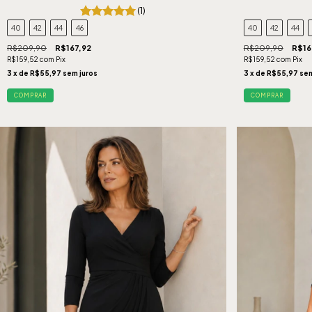
(1)
40
42
44
46
40
42
44
R$209,90
R$167,92
R$209,90
R$16
R$159,52
com
Pix
R$159,52
com
Pix
3
x de
R$55,97
sem juros
3
x de
R$55,97
sem
COMPRAR
COMPRAR