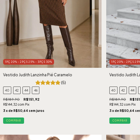
1PÇ 20% - 2PÇS 25% - 3PÇS 30%
1PÇ 20% - 2PÇS 25
Vestido Judith Lanzinha Pié Caramelo
Vestido Judith L
(5)
40
42
44
46
40
42
44
R$189,90
R$151,92
R$189,90
R$151
R$144,32
com
Pix
R$144,32
com
Pix
3
x de
R$50,64
sem juros
3
x de
R$50,64
se
COMPRAR
COMPRAR