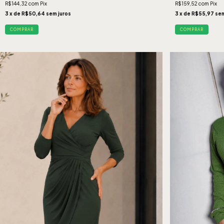
R$144,32
com
Pix
R$159,52
com
Pix
3
x de
R$50,64
sem juros
3
x de
R$55,97
sem
COMPRAR
COMPRAR