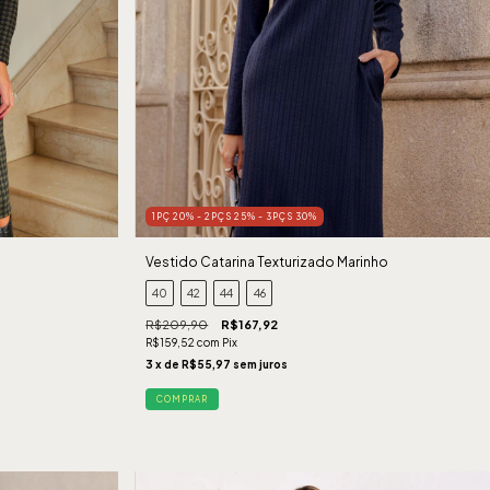
1PÇ 20% - 2PÇS 25% - 3PÇS 30%
Vestido Catarina Texturizado Marinho
40
42
44
46
R$209,90
R$167,92
R$159,52
com
Pix
3
x de
R$55,97
sem juros
COMPRAR