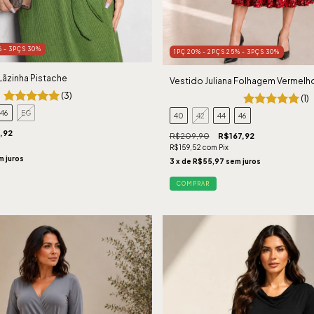
% - 3PÇS 30%
1PÇ 20% - 2PÇS 25% - 3PÇS 30%
Lãzinha Pistache
Vestido Juliana Folhagem Vermelh
(3)
(1)
46
EG
40
42
44
46
,92
R$209,90
R$167,92
R$159,52
com
Pix
m juros
3
x de
R$55,97
sem juros
COMPRAR