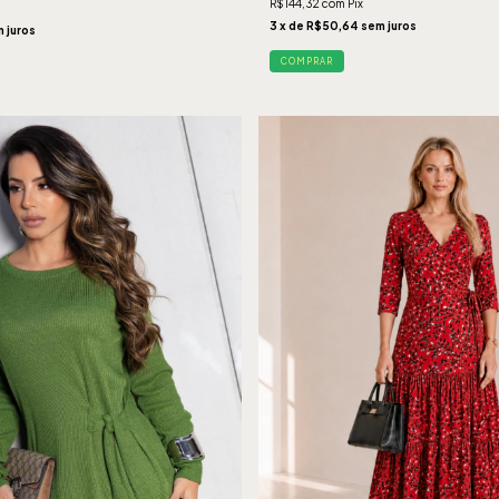
R$144,32
com
Pix
3
x de
R$50,64
sem juros
 juros
COMPRAR