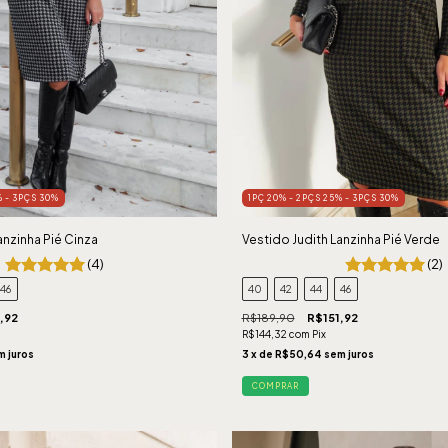
% - 3PÇS 30%
1PÇ 20% - 2PÇS 25% - 3PÇS 30%
anzinha Pié Cinza
Vestido Judith Lanzinha Pié Verde
(4)
(2)
46
40
42
44
46
,92
R$189,90
R$151,92
R$144,32
com
Pix
m juros
3
x de
R$50,64
sem juros
COMPRAR