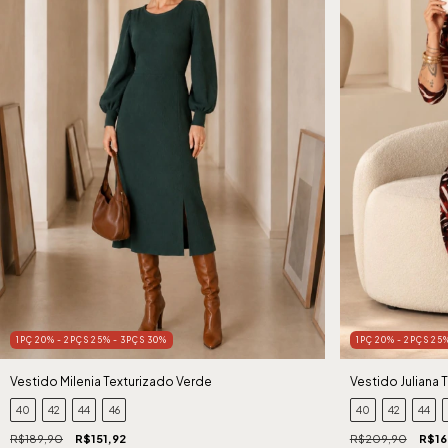
1PÇ 20% - 2PÇS 25% - 3PÇS 30%
1PÇ 20% - 2PÇS 25
Vestido Milenia Texturizado Verde
Vestido Juliana 
40
42
44
46
40
42
44
R$189,90
R$151,92
R$209,90
R$16