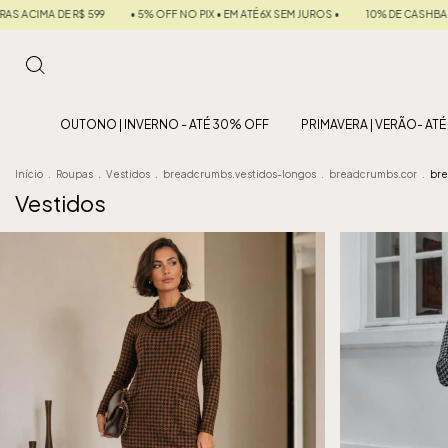
SEM JUROS •
10% DE CASHBACK PARA SUA PRÓXIMA COMPRA
FRETE GRÁTIS NAS
OUTONO | INVERNO - ATÉ 30% OFF
PRIMAVERA | VERÃO- AT
Início
.
Roupas
.
Vestidos
.
breadcrumbs.vestidos-longos
.
breadcrumbs.cor
.
bre
Vestidos