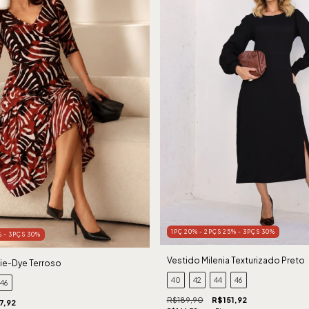
1PÇ 20% - 2PÇS 25% - 3PÇS 30%
% - 3PÇS 30%
Vestido Milenia Texturizado Preto
Tie-Dye Terroso
40
42
44
46
46
R$189,90
R$151,92
7,92