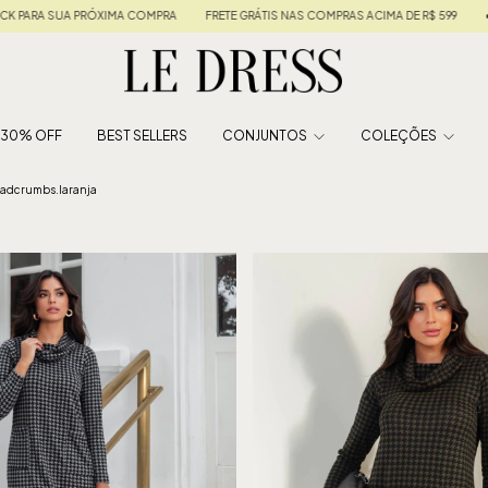
 COMPRAS ACIMA DE R$ 599
• 5% OFF NO PIX • EM ATÉ 6X SEM JUROS •
10% DE 
É 30% OFF
BEST SELLERS
CONJUNTOS
COLEÇÕES
adcrumbs.laranja