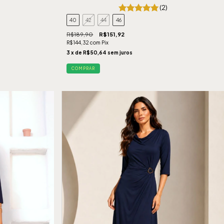
(2)
40
42
44
46
R$189,90
R$151,92
R$144,32
com
Pix
3
x de
R$50,64
sem juros
COMPRAR