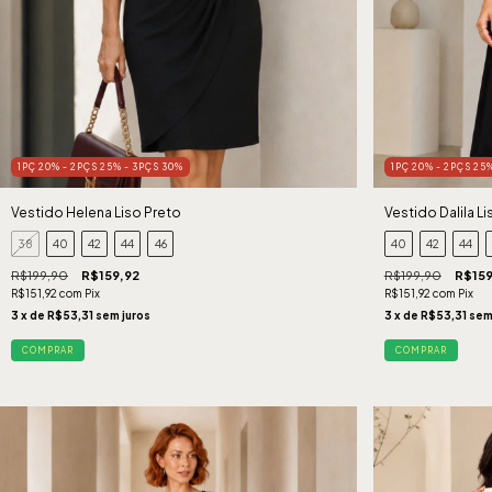
1PÇ 20% - 2PÇS 25% - 3PÇS 30%
1PÇ 20% - 2PÇS 25
Vestido Helena Liso Preto
Vestido Dalila L
38
40
42
44
46
40
42
44
R$199,90
R$159,92
R$199,90
R$159
R$151,92
com
Pix
R$151,92
com
Pix
3
x de
R$53,31
sem juros
3
x de
R$53,31
sem
COMPRAR
COMPRAR