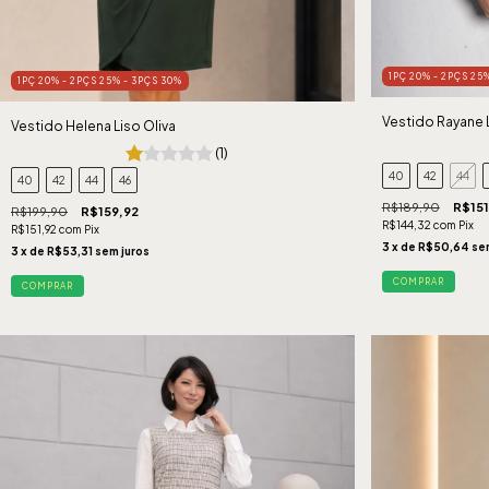
1PÇ 20% - 2PÇS 25
1PÇ 20% - 2PÇS 25% - 3PÇS 30%
Vestido Rayane 
Vestido Helena Liso Oliva
(1)
40
42
44
40
42
44
46
R$189,90
R$151
R$199,90
R$159,92
R$144,32
com
Pix
R$151,92
com
Pix
3
x de
R$50,64
se
3
x de
R$53,31
sem juros
COMPRAR
COMPRAR