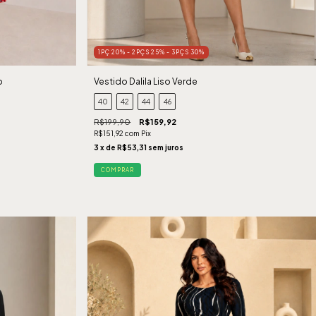
1PÇ 20% - 2PÇS 25% - 3PÇS 30%
o
Vestido Dalila Liso Verde
40
42
44
46
R$199,90
R$159,92
R$151,92
com
Pix
3
x de
R$53,31
sem juros
COMPRAR