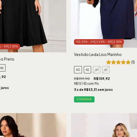
1PÇ 20% - 2PÇS 25% - 3PÇS 30%
% - 3PÇS 30%
Vestido Leda Liso Marinho
iso Preto
(1)
46
40
42
44
46
,92
R$199,90
R$159,92
R$151,92
com
Pix
 juros
3
x de
R$53,31
sem juros
COMPRAR