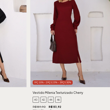
1PÇ 20% - 2PÇS 25% - 3PÇS 30%
Vestido Milenia Texturizado Cherry
40
42
44
46
R$189,90
R$151,92